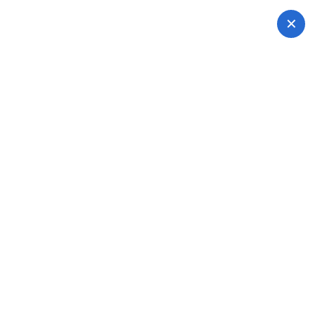
登录平台
✕
标签云列表
按标签聚合浏览相关文章
新游上线开发动态全览：多平台进度与玩家期待分析