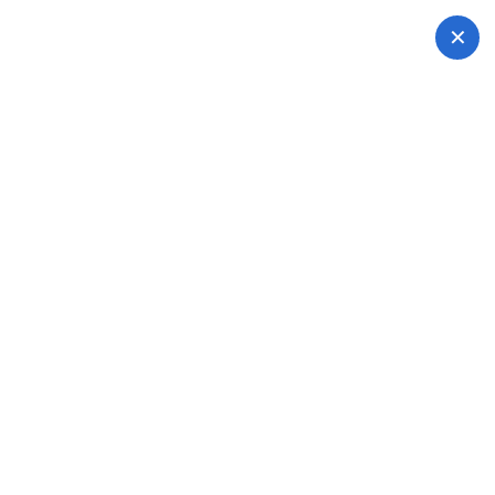
登录平台
✕
标签云列表
按标签聚合浏览相关文章
皇冠足球投注 - 用户数据异动关键细节