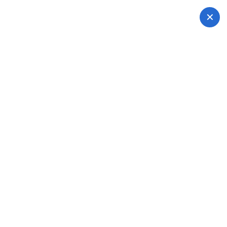
✕
注
影视中心
联系我们
登录平台